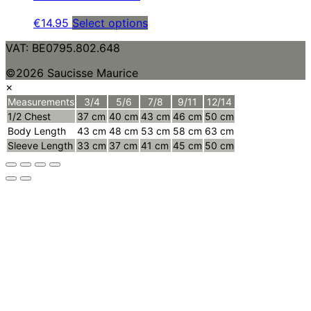
€
14.95
Select options
VAT: BE0795.802.648
©2026 Saucisse Maurice
×
Measurements
3/4
5/6
7/8
9/11
12/14
1/2 Chest
37 cm
40 cm
43 cm
46 cm
50 cm
Body Length
43 cm
48 cm
53 cm
58 cm
63 cm
Sleeve Length
33 cm
37 cm
41 cm
45 cm
50 cm