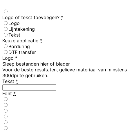
Logo of tekst toevoegen?
*
Logo
Lijntekening
Tekst
Keuze applicatie
*
Borduring
DTF transfer
Logo
*
Sleep bestanden hier
of blader
Voor de beste resultaten, gelieve materiaal van minstens
300dpi te gebruiken.
Tekst
*
Font
*