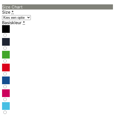
Size Chart
Size
*
Basiskleur
*